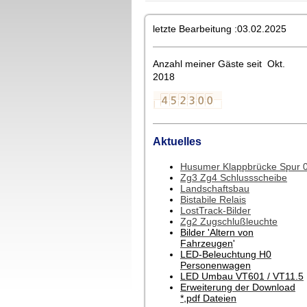
letzte Bearbeitung :03.02.2025
Anzahl meiner Gäste seit Okt.
2018
Aktuelles
Husumer Klappbrücke Spur 
Zg3 Zg4 Schlussscheibe
Landschaftsbau
Bistabile Relais
LostTrack-Bilder
Zg2 Zugschlußleuchte
Bilder 'Altern von
Fahrzeugen
'
LED-Beleuchtung H0
Personenwagen
LED Umbau VT601 / VT11.5
Erweiterung der Download
*,pdf Dateien