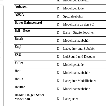
NL
Modellgebäude etc.
Auhagen
D
Modellgebäude
ASOA
D
Spezialzubehör
Bauer Bahncontrol
D
Modellbahn an den PC
Beli - Beco
D
Bahn - Straßenleuchten
Busch
D
Modellbahnzubehör
Engl
D
Ladegüter und Zubehör
ESU
D
LokSound und Decoder
0
Faller
D
Modellgebäude
Heki
D
Modellbahnzubehör
Heiko
D
Ladegüter Modellbahnen
Herkat
D
Modellbahnzubehör
HSMB Holger Sauer
D
Ladegueter
Modellbau