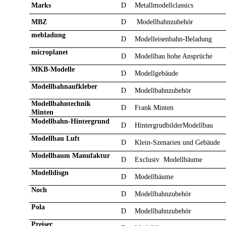
Marks
D
Metallmodellclassics
MBZ
D
Modellbahnzubehör
mebladung
D
Modelleisenbahn-Beladung
microplanet
D
Modellbau hohe Ansprüche
MKB-Modelle
D
Modellgebäude
Modellbahnaufkleber
D
Modellbahnzubehör
Modellbahntechnik
D
Frank Minten
Minten
Modellbahn-Hintergrund
D
HintergrudbilderModellbau
Modellbau Luft
D
Klein-Szenarien und Gebäude
Modellbaum Manufaktur
D
Exclusiv Modellbäume
Modelldisgn
D
Modellbäume
Noch
D
Modellbahnzubehör
Pola
D
Modellbahnzubehör
Preiser