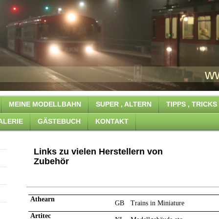
ahn www.Ronald-
MEINE MODELLBAHN
SUPER , ALTERN
TIPPS , TRICK
ALERIE
GÄSTEBUCH
KONTAKT
Links zu vielen Herstellern von
Zubehör
Athearn
GB
Trains in Miniature
Artitec