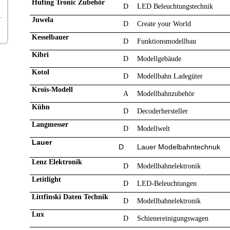
Hufing Tronic Zubehör
D
LED Beleuchtungstechnik
Juwela
D
Create your World
Kesselbauer
D
Funktionsmodellbau
Kibri
D
Modellgebäude
Kotol
D
Modellbahn Ladegüter
Krois-Modell
A
Modellbahnzubehör
Kühn
D
Decoderhersteller
Langmesser
D
Modellwelt
Lauer
D
Lauer Modelbahntechnuk
Lenz Elektronik
D
Modellbahnelektronik
Letitlight
D
LED-Beleuchtungen
Littfinski Daten Technik
D
Modellbahnelektronik
Lux
D
Schienereinigungswagen