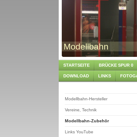
Modellb
STARTSEITE
BRÜCKE SPUR 0
DOWNLOAD
LINKS
FOTOG
Modellbahn-Hersteller
Vereine, Technik
Modellbahn-Zubehör
Links YouTube