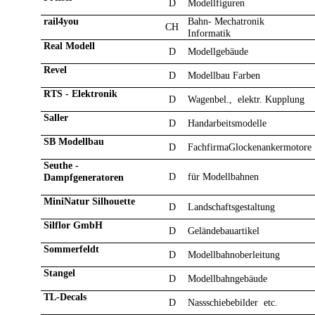
D
Modellfiguren
rail4you
Bahn- Mechatronik
CH
Informatik
Real Modell
D
Modellgebäude
Revel
D
Modellbau Farben
RTS - Elektronik
D
Wagenbel., elektr. Kupplung
Saller
D
Handarbeitsmodelle
SB Modellbau
D
FachfirmaGlockenankermotore
Seuthe -
D
für Modellbahnen
Dampfgeneratoren
MiniNatur Silhouette
D
Landschaftsgestaltung
Silflor GmbH
D
Geländebauartikel
Sommerfeldt
D
Modellbahnoberleitung
Stangel
D
Modellbahngebäude
TL-Decals
D
Nassschiebebilder etc.