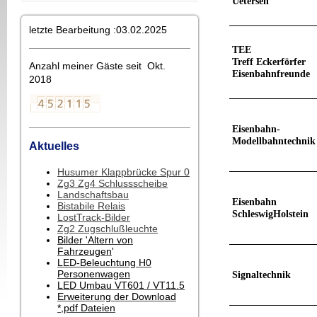
Uetersen
letzte Bearbeitung :03.02.2025
TEE
Treff Eckerförfer
Anzahl meiner Gäste seit Okt.
Eisenbahnfreunde
2018
Eisenbahn-
Modellbahntechnik
Aktuelles
Husumer Klappbrücke Spur 0
Zg3 Zg4 Schlussscheibe
Landschaftsbau
Eisenbahn
Bistabile Relais
SchleswigHolstein
LostTrack-Bilder
Zg2 Zugschlußleuchte
Bilder 'Altern von
Fahrzeugen
'
LED-Beleuchtung H0
Personenwagen
Signaltechnik
LED Umbau VT601 / VT11.5
Erweiterung der Download
*,pdf Dateien