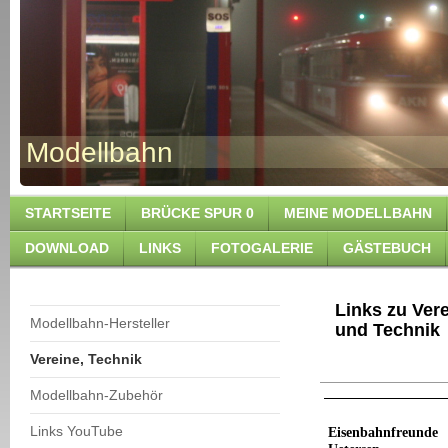
Modellbahn ww
STARTSEITE
BRÜCKE SPUR 0
MEINE MODELLBAHN
DOWNLOAD
LINKS
FOTOGALERIE
GÄSTEBUCH
Links zu Vere
Modellbahn-Hersteller
und Technik
Vereine, Technik
Modellbahn-Zubehör
Links YouTube
Eisenbahnfreunde