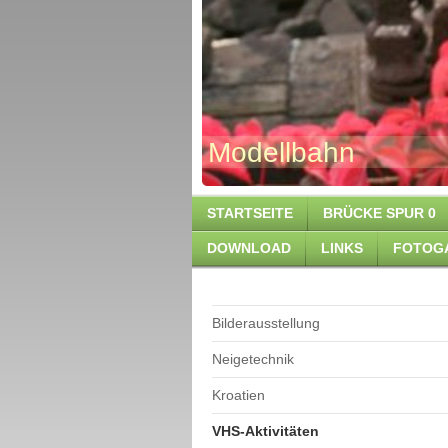
Modellb
STARTSEITE
BRÜCKE SPUR 0
DOWNLOAD
LINKS
FOTOG
Bilderausstellung
Neigetechnik
Kroatien
VHS-Aktivitäten