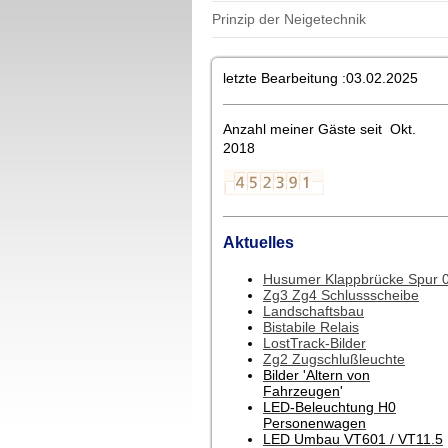
Prinzip der Neigetechnik
letzte Bearbeitung :03.02.2025
Anzahl meiner Gäste seit Okt.
2018
Aktuelles
Husumer Klappbrücke Spur 
Zg3 Zg4 Schlussscheibe
Landschaftsbau
Bistabile Relais
LostTrack-Bilder
Zg2 Zugschlußleuchte
Bilder 'Altern von
Fahrzeugen
'
LED-Beleuchtung H0
Personenwagen
LED Umbau VT601 / VT11.5