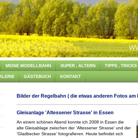
ahn www.Ronald-
MEINE MODELLBAHN
SUPER , ALTERN
TIPPS , TRICK
ALERIE
GÄSTEBUCH
KONTAKT
Bilder der Regelbahn ( die etwas anderen Fotos am 
Gleisanlage 'Altessener Strasse' in Essen
An einem schönen Abend konnte ich 2008 in Essen die
alte Gleisablage zwischen der 'Altessener Strasse' und der
'Gladbecker Strasse' fotografieren. Heute befindet sich