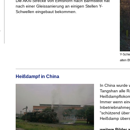
Die AKN-Strecke von Elmshorn nach Barmstedt hat
nach einer Gleissanierung an einigen Stellen Y-
Schwellen eingebaut bekommen.
Y-Schi
alten B
Heißdampf in China
In China wurde 
Tangshan alle R
Heißdampflokomo
Immer wenn ein
Inbetriebnahmeg
"schützend über
Heißdamp übersä
weitere Bilder 