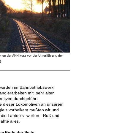
enen der AKN kurz vor der Unterführung der
5
wurden im Bahnbetriebswerk
angierarbeiten mit sehr alten
tiven durchgeführt.
e dieser Lokomotiven an unserem
leis vorbeikam mußten wir und
 die Labtop's" werfen - Ruß und
hte alles.
am Ende der Seite